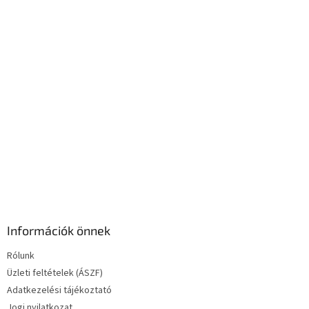
c
n
y
í
t
á
s
e
l
e
m
e
i
Információk önnek
Rólunk
Üzleti feltételek (ÁSZF)
Adatkezelési tájékoztató
Jogi nyilatkozat