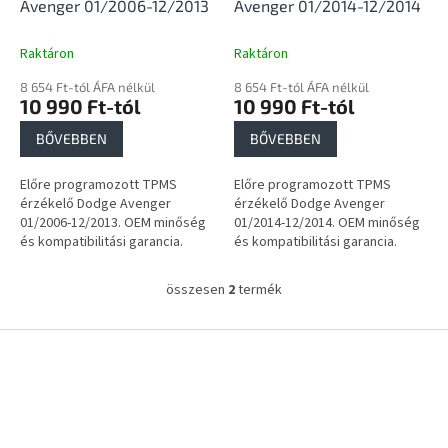
i
Avenger 01/2006-12/2013
Avenger 01/2014-12/2014
s
t
Raktáron
Raktáron
á
8 654 Ft-tól ÁFA nélkül
8 654 Ft-tól ÁFA nélkül
j
10 990 Ft-tól
10 990 Ft-tól
a
BŐVEBBEN
BŐVEBBEN
Előre programozott TPMS
Előre programozott TPMS
érzékelő Dodge Avenger
érzékelő Dodge Avenger
01/2006-12/2013. OEM minőség
01/2014-12/2014. OEM minőség
és kompatibilitási garancia.
és kompatibilitási garancia.
összesen
2
termék
L
i
s
L
t
á
a
b
i
l
r
é
á