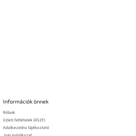
c
n
y
í
t
á
s
e
l
e
m
e
i
Információk önnek
Rólunk
Üzleti feltételek (ÁSZF)
Adatkezelési tájékoztató
Jogi nyilatkozat