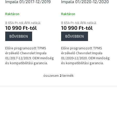
i
Impala 01/2017-12/2019
Impala 01/2020-12/2020
s
t
Raktáron
Raktáron
á
8 654 Ft-tól ÁFA nélkül
8 654 Ft-tól ÁFA nélkül
j
10 990 Ft-tól
10 990 Ft-tól
a
BŐVEBBEN
BŐVEBBEN
Előre programozott TPMS
Előre programozott TPMS
érzékelő Chevrolet Impala
érzékelő Chevrolet Impala
01/2017-12/2019. OEM minőség
01/2020-12/2020. OEM minőség
és kompatibilitási garancia.
és kompatibilitási garancia.
összesen
2
termék
L
i
s
L
t
á
a
b
i
l
r
é
á