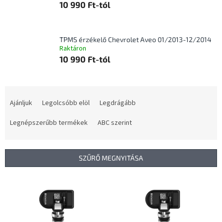
10 990 Ft-tól
TPMS érzékelő Chevrolet Aveo 01/2013-12/2014
Raktáron
10 990 Ft-tól
T
e
Ajánljuk
Legolcsóbb elöl
Legdrágább
r
m
Legnépszerűbb termékek
ABC szerint
é
k
e
SZŰRŐ MEGNYITÁSA
k
r
T
e
e
n
r
d
m