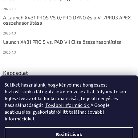
2026.2.11
A Launch X431 PROS V5.0/PRO DYNO és a V+/PRO3 APEX
összehasonlítása
2025.4.3
Launch X431 PRO 5 vs. PAD VII Elite összehasonlítása
2025.4.3
Kapcsolat
Sütiket használunk, hogy kényelmes böngészést
info
@
diagstore.hu
biztosítsunk a látogatások elemzése által, folyamatosan
fejlesztve az oldal funkcionalitását, teljesítményét és
használhatóságát.
További információk.
A Google
adatkezelési gyakorlatáról
itt találhat további
információkat.
Shoptet készítette
Beállítások