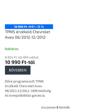
akár:
12 990 Ft
–15 %
TPMS érzékelő Chevrolet
Aveo 06/2012-12/2012
Raktáron
8 654 Ft-tól ÁFA nélkül
10 990 Ft-tól
BŐVEBBEN
Előre programozott TPMS
érzékelő Chevrolet Aveo
06/2012-12/2012. OEM minőség
és kompatibilitási garancia.
összesen
5
termék
L