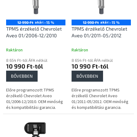
e
é
z
k
é
e
s
k
akár:
akár:
12 990 Ft
–15 %
12 990 Ft
–15 %
e
l
TPMS érzékelő Chevrolet
TPMS érzékelő Chevrolet
i
Aveo 01/2006-12/2010
Aveo 01/2011-05/2012
s
t
Raktáron
Raktáron
á
8 654 Ft-tól ÁFA nélkül
8 654 Ft-tól ÁFA nélkül
j
10 990 Ft-tól
10 990 Ft-tól
a
BŐVEBBEN
BŐVEBBEN
Előre programozott TPMS
Előre programozott TPMS
érzékelő Chevrolet Aveo
érzékelő Chevrolet Aveo
01/2006-12/2010. OEM minőség
01/2011-05/2012. OEM minőség
és kompatibilitási garancia.
és kompatibilitási garancia.