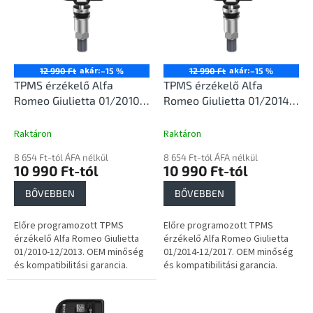
d
m
e
é
z
k
é
e
s
k
akár:
akár:
12 990 Ft
–15 %
12 990 Ft
–15 %
e
l
TPMS érzékelő Alfa
TPMS érzékelő Alfa
i
Romeo Giulietta 01/2010-
Romeo Giulietta 01/2014-
s
12/2013
12/2017
t
Raktáron
Raktáron
á
8 654 Ft-tól ÁFA nélkül
8 654 Ft-tól ÁFA nélkül
j
10 990 Ft-tól
10 990 Ft-tól
a
BŐVEBBEN
BŐVEBBEN
Előre programozott TPMS
Előre programozott TPMS
érzékelő Alfa Romeo Giulietta
érzékelő Alfa Romeo Giulietta
01/2010-12/2013. OEM minőség
01/2014-12/2017. OEM minőség
és kompatibilitási garancia.
és kompatibilitási garancia.