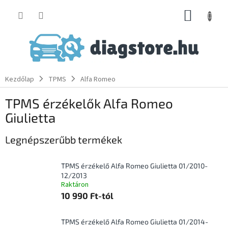
Ugrás
KOSÁR
a
fő
tartalomhoz
Kezdőlap
TPMS
Alfa Romeo
TPMS érzékelők Alfa Romeo
Giulietta
Legnépszerűbb termékek
TPMS érzékelő Alfa Romeo Giulietta 01/2010-
12/2013
Raktáron
10 990 Ft-tól
TPMS érzékelő Alfa Romeo Giulietta 01/2014-