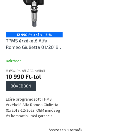
akár:
12 990 Ft
–15 %
TPMS érzékelő Alfa
Romeo Giulietta 01/2018-
12/2023
Raktáron
8 654 Ft-tól ÁFA nélkül
10 990 Ft-tól
BŐVEBBEN
Előre programozott TPMS
érzékelő Alfa Romeo Giulietta
01/2018-12/2023. OEM minőség
és kompatibilitási garancia.
összesen
3
termék