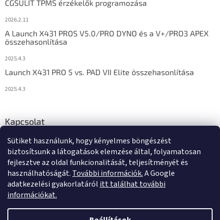
CGSULIT TPMS érzékelők programozása
2026.2.11
A Launch X431 PROS V5.0/PRO DYNO és a V+/PRO3 APEX
összehasonlítása
2025.4.3
Launch X431 PRO 5 vs. PAD VII Elite összehasonlítása
2025.4.3
Kapcsolat
Sütiket használunk, hogy kényelmes böngészést
info
@
diagstore.hu
biztosítsunk a látogatások elemzése által, folyamatosan
fejlesztve az oldal funkcionalitását, teljesítményét és
használhatóságát.
További információk.
A Google
adatkezelési gyakorlatáról
itt találhat további
információkat.
Shoptet készítette