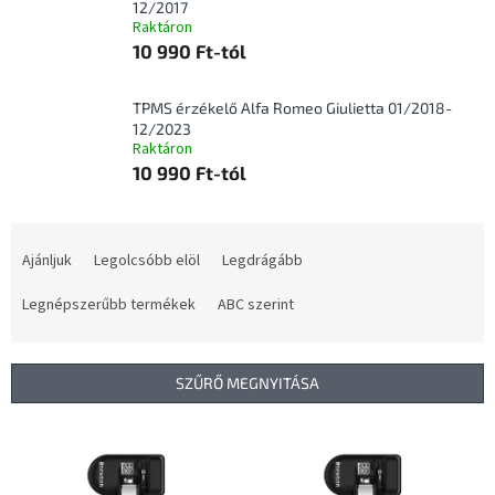
12/2017
Raktáron
10 990 Ft-tól
TPMS érzékelő Alfa Romeo Giulietta 01/2018-
12/2023
Raktáron
10 990 Ft-tól
T
e
Ajánljuk
Legolcsóbb elöl
Legdrágább
r
m
Legnépszerűbb termékek
ABC szerint
é
k
e
SZŰRŐ MEGNYITÁSA
k
r
T
e
e
n
r