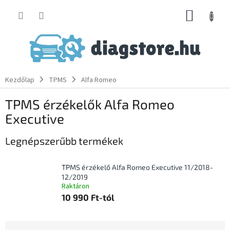
Ugrás
KOSÁR
a
fő
tartalomhoz
Kezdőlap
TPMS
Alfa Romeo
TPMS érzékelők Alfa Romeo
Executive
Legnépszerűbb termékek
TPMS érzékelő Alfa Romeo Executive 11/2018-
12/2019
Raktáron
10 990 Ft-tól
T