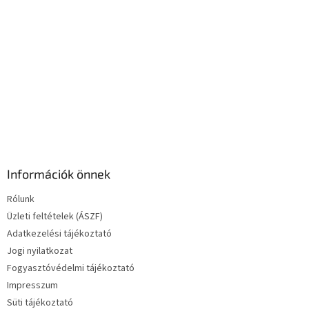
s
e
l
e
m
e
i
Információk önnek
Rólunk
Üzleti feltételek (ÁSZF)
Adatkezelési tájékoztató
Jogi nyilatkozat
Fogyasztóvédelmi tájékoztató
Impresszum
Süti tájékoztató