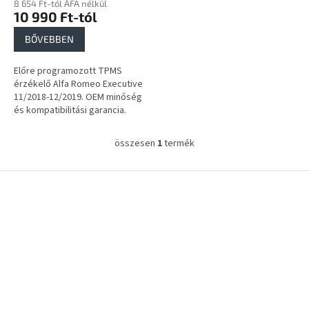
8 654 Ft-tól ÁFA nélkül
j
10 990 Ft-tól
a
BŐVEBBEN
Előre programozott TPMS
érzékelő Alfa Romeo Executive
11/2018-12/2019. OEM minőség
és kompatibilitási garancia.
összesen
1
termék
L
i
s
L
t
á
a
b
i
l
r
é
á
c
n
y
í
t
á