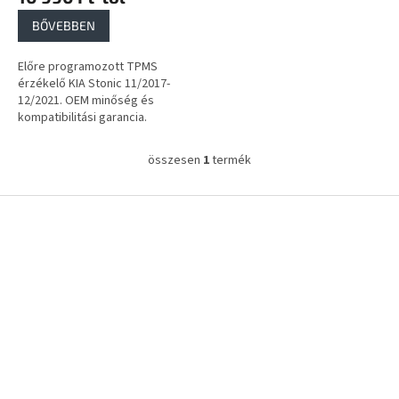
a
BŐVEBBEN
Előre programozott TPMS
érzékelő KIA Stonic 11/2017-
12/2021. OEM minőség és
kompatibilitási garancia.
összesen
1
termék
L
i
s
L
t
á
a
b
i
l
r
é
á
c
n
y
í
t
á
s