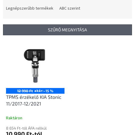
r
m
Legnépszerűbb termékek
ABC szerint
é
k
e
SZŰRŐ MEGNYITÁSA
k
r
T
e
e
n
r
d
m
e
é
z
k
é
e
s
k
akár:
12 990 Ft
–15 %
e
l
TPMS érzékelő KIA Stonic
i
11/2017-12/2021
s
t
Raktáron
á
8 654 Ft-tól ÁFA nélkül
j
10 990 Ft-tól