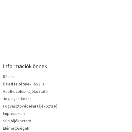
e
l
e
m
e
i
Információk önnek
Rólunk
Üzleti feltételek (ÁSZF)
Adatkezelési tájékoztató
Jogi nyilatkozat
Fogyasztóvédelmi tájékoztató
Impresszum
Süti tájékoztató
Elérhetőségek