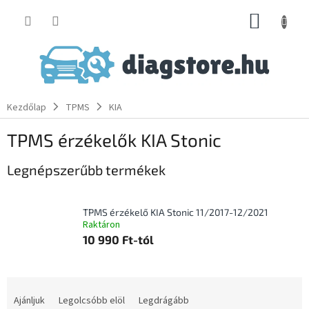
Ugrás
KOSÁR
a
fő
tartalomhoz
Kezdőlap
TPMS
KIA
TPMS érzékelők KIA Stonic
Legnépszerűbb termékek
TPMS érzékelő KIA Stonic 11/2017-12/2021
Raktáron
10 990 Ft-tól
T
e
Ajánljuk
Legolcsóbb elöl
Legdrágább