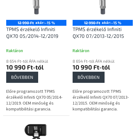
e
é
z
k
é
e
s
k
akár:
akár:
12 990 Ft
–15 %
12 990 Ft
–15 %
e
l
TPMS érzékelő Infiniti
TPMS érzékelő Infiniti
i
QX70 05/2014-12/2019
QX70 07/2013-12/2015
s
t
Raktáron
Raktáron
á
8 654 Ft-tól ÁFA nélkül
8 654 Ft-tól ÁFA nélkül
j
10 990 Ft-tól
10 990 Ft-tól
a
BŐVEBBEN
BŐVEBBEN
Előre programozott TPMS
Előre programozott TPMS
érzékelő Infiniti QX70 05/2014-
érzékelő Infiniti QX70 07/2013-
12/2019. OEM minőség és
12/2015. OEM minőség és
kompatibilitási garancia.
kompatibilitási garancia.