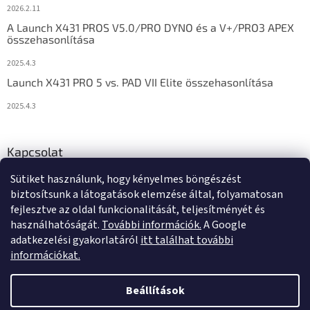
2026.2.11
A Launch X431 PROS V5.0/PRO DYNO és a V+/PRO3 APEX
összehasonlítása
2025.4.3
Launch X431 PRO 5 vs. PAD VII Elite összehasonlítása
2025.4.3
Kapcsolat
Sütiket használunk, hogy kényelmes böngészést
info
@
diagstore.hu
biztosítsunk a látogatások elemzése által, folyamatosan
fejlesztve az oldal funkcionalitását, teljesítményét és
használhatóságát.
További információk.
A Google
adatkezelési gyakorlatáról
itt találhat további
információkat.
Shoptet készítette
Beállítások