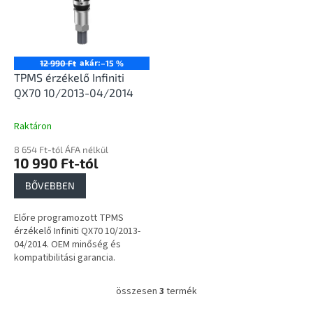
akár:
12 990 Ft
–15 %
TPMS érzékelő Infiniti
QX70 10/2013-04/2014
Raktáron
8 654 Ft-tól ÁFA nélkül
10 990 Ft-tól
BŐVEBBEN
Előre programozott TPMS
érzékelő Infiniti QX70 10/2013-
04/2014. OEM minőség és
kompatibilitási garancia.
összesen
3
termék
L
i