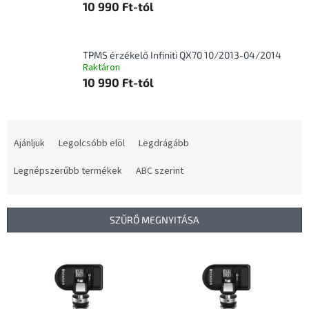
10 990 Ft-tól
TPMS érzékelő Infiniti QX70 10/2013-04/2014
Raktáron
10 990 Ft-tól
T
e
Ajánljuk
Legolcsóbb elöl
Legdrágább
r
m
Legnépszerűbb termékek
ABC szerint
é
k
e
SZŰRŐ MEGNYITÁSA
k
r
T
e
e
n
r
d
m