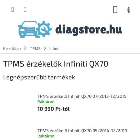
Ugrás
KOSÁR
a
fő
tartalomhoz
Kezdőlap
TPMS
Infiniti
TPMS érzékelők Infiniti QX70
Legnépszerűbb termékek
TPMS érzékelő Infiniti QX70 07/2013-12/2015
Raktáron
10 990 Ft-tól
TPMS érzékelő Infiniti QX70 05/2014-12/2019
Raktáron