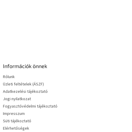
e
l
e
m
e
i
Információk önnek
Rólunk
Üzleti feltételek (ÁSZF)
Adatkezelési tájékoztató
Jogi nyilatkozat
Fogyasztóvédelmi tájékoztató
Impresszum
Süti tájékoztató
Elérhetőségek