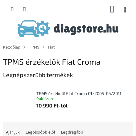
Ugrás
KOSÁR
a
fő
tartalomhoz
Kezdőlap
TPMS
Fiat
TPMS érzékelők Fiat Croma
Legnépszerűbb termékek
TPMS érzékelő Fiat Croma 01/2005-06/2011
Raktáron
10 990 Ft-tól
T
e
Ajánljuk
Legolcsóbb elöl
Legdrágább