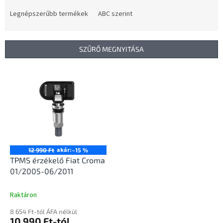
r
m
Legnépszerűbb termékek
ABC szerint
é
k
e
SZŰRŐ MEGNYITÁSA
k
r
T
e
e
n
r
d
m
e
é
z
k
é
e
s
k
akár:
12 990 Ft
–15 %
e
l
TPMS érzékelő Fiat Croma
i
01/2005-06/2011
s
t
Raktáron
á
8 654 Ft-tól ÁFA nélkül
j
10 990 Ft-tól