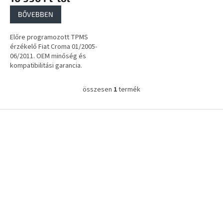
a
BŐVEBBEN
Előre programozott TPMS
érzékelő Fiat Croma 01/2005-
06/2011. OEM minőség és
kompatibilitási garancia.
összesen
1
termék
L
i
s
L
t
á
a
b
i
l
r
é
á
c
n
y
í
t
á
s