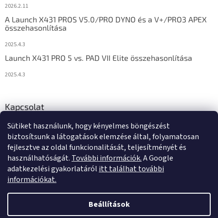
2026.2.11
A Launch X431 PROS V5.0/PRO DYNO és a V+/PRO3 APEX
összehasonlítása
2025.4.3
Launch X431 PRO 5 vs. PAD VII Elite összehasonlítása
2025.4.3
Kapcsolat
Sütiket használunk, hogy kényelmes böngészést
info
@
diagstore.hu
biztosítsunk a látogatások elemzése által, folyamatosan
fejlesztve az oldal funkcionalitását, teljesítményét és
használhatóságát.
További információk.
A Google
adatkezelési gyakorlatáról
itt találhat további
információkat.
Shoptet készítette
Beállítások