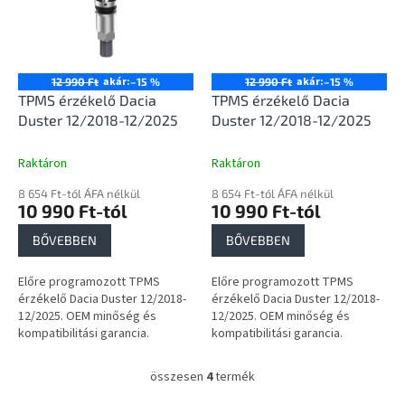
akár:
akár:
12 990 Ft
–15 %
12 990 Ft
–15 %
TPMS érzékelő Dacia
TPMS érzékelő Dacia
Duster 12/2018-12/2025
Duster 12/2018-12/2025
Raktáron
Raktáron
8 654 Ft-tól ÁFA nélkül
8 654 Ft-tól ÁFA nélkül
10 990 Ft-tól
10 990 Ft-tól
BŐVEBBEN
BŐVEBBEN
Előre programozott TPMS
Előre programozott TPMS
érzékelő Dacia Duster 12/2018-
érzékelő Dacia Duster 12/2018-
12/2025. OEM minőség és
12/2025. OEM minőség és
kompatibilitási garancia.
kompatibilitási garancia.
összesen
4
termék
L
i