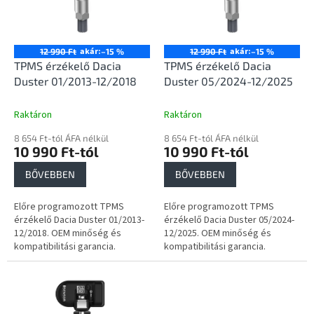
e
é
z
k
é
e
s
k
akár:
akár:
12 990 Ft
–15 %
12 990 Ft
–15 %
e
l
TPMS érzékelő Dacia
TPMS érzékelő Dacia
i
Duster 01/2013-12/2018
Duster 05/2024-12/2025
s
t
Raktáron
Raktáron
á
8 654 Ft-tól ÁFA nélkül
8 654 Ft-tól ÁFA nélkül
j
10 990 Ft-tól
10 990 Ft-tól
a
BŐVEBBEN
BŐVEBBEN
Előre programozott TPMS
Előre programozott TPMS
érzékelő Dacia Duster 01/2013-
érzékelő Dacia Duster 05/2024-
12/2018. OEM minőség és
12/2025. OEM minőség és
kompatibilitási garancia.
kompatibilitási garancia.