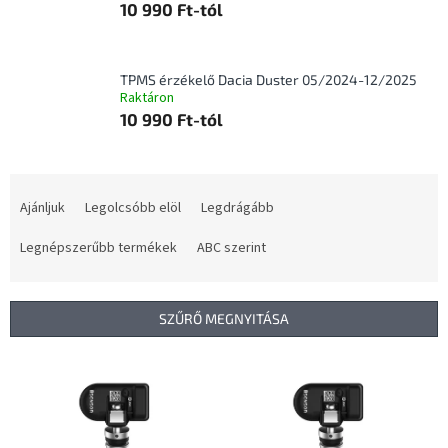
10 990 Ft-tól
TPMS érzékelő Dacia Duster 05/2024-12/2025
Raktáron
10 990 Ft-tól
T
e
Ajánljuk
Legolcsóbb elöl
Legdrágább
r
m
Legnépszerűbb termékek
ABC szerint
é
k
e
SZŰRŐ MEGNYITÁSA
k
r
T
e
e
n
r
d
m