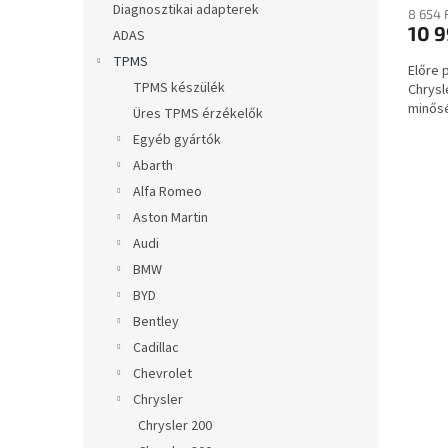
a
Diagnosztikai adapterek
8 654 
10 9
ADAS
TPMS
Előre
TPMS készülék
Chrysl
minősé
Üres TPMS érzékelők
Egyéb gyártók
Abarth
Alfa Romeo
Aston Martin
Audi
BMW
BYD
Bentley
Cadillac
Chevrolet
Chrysler
Chrysler 200