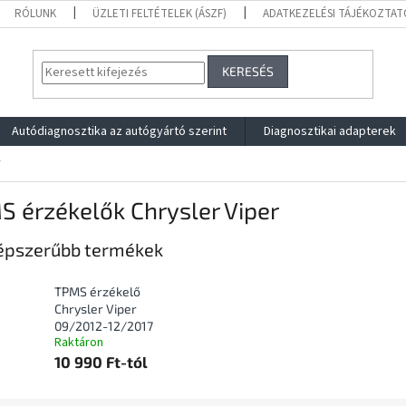
RÓLUNK
ÜZLETI FELTÉTELEK (ÁSZF)
ADATKEZELÉSI TÁJÉKOZTAT
KERESÉS
Autódiagnosztika az autógyártó szerint
Diagnosztikai adapterek
r
 érzékelők Chrysler Viper
épszerűbb termékek
TPMS érzékelő
Chrysler Viper
09/2012-12/2017
Raktáron
10 990 Ft-tól