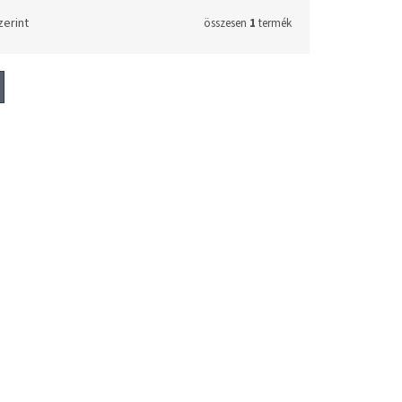
zerint
összesen
1
termék