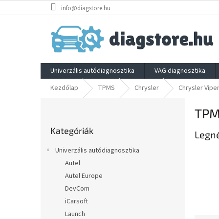
Ugrás
info@diagstore.hu
a
fő
tartalomhoz
Univerzális autódiagnosztika
VAG diagnosztika
Kezdőlap
TPMS
Chrysler
Chrysler Vipe
O
TPMS
l
Kategóriák
d
Kategóriák
átugrása
Legn
a
l
Univerzális autódiagnosztika
s
Autel
ó
Autel Europe
p
a
DevCom
n
iCarsoft
e
Launch