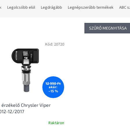
k
Legolcsóbb elöl
Legdrágább
Legnépszerűbb termékek
ABC s
SZŰRŐ MEGNYITÁSA
Kód:
20720
12 990 Ft
akár:
–15 %
érzékelő Chrysler Viper
012-12/2017
Raktáron