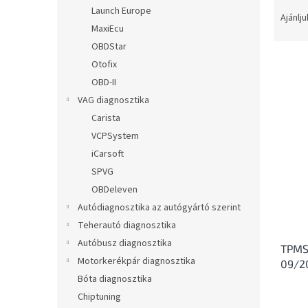
T
l
Launch Europe
e
Ajánlju
MaxiEcu
r
m
OBDStar
é
Otofix
k
OBD-II
e
T
VAG diagnosztika
k
e
Carista
r
r
VCPSystem
e
m
n
iCarsoft
é
d
SPVG
k
e
e
OBDeleven
z
k
Autódiagnosztika az autógyártó szerint
é
l
Teherautó diagnosztika
s
i
e
Autóbusz diagnosztika
TPMS 
s
Motorkerékpár diagnosztika
09/2
t
Bóta diagnosztika
á
j
Chiptuning