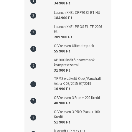
34 900 Ft
Launch X431 CRP919X BT HU
184 900 Ft
Launch X431 PROS ELITE 2026
HU
209 900 Ft
OBDeleven Ultimate pack
55 900 Ft
AP3000 indító powerbank
kompresszorral
31 900 Ft
TPMS érzékelő Opel/Vauxhall
Astra K 09/2015-07/2019
10 990 Ft
OBDeleven 3 Free + 200 Kredit
40 900 Ft
OBDeleven 3 PRO Pack + 100
Kredit
51 900 Ft
iCarsoft CR Max HU