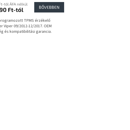
Ft-tól ÁFA nélkül
BŐVEBBEN
90 Ft-tól
 programozott TPMS érzékelő
er Viper 09/2012-12/2017. OEM
g és kompatibilitási garancia.
L
i
s
t
a
i
r
á
n
y
í
t
á
s
e
l