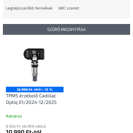
r
m
Legnépszerűbb termékek
ABC szerint
é
k
e
SZŰRŐ MEGNYITÁSA
k
r
T
e
e
n
r
d
m
e
é
z
k
é
e
s
k
akár:
12 990 Ft
–15 %
e
l
TPMS érzékelő Cadillac
i
Optiq 01/2024-12/2025
s
t
Raktáron
á
8 654 Ft-tól ÁFA nélkül
j
10 990 Ft-tól