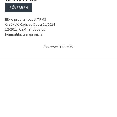
a
BŐVEBBEN
Előre programozott TPMS
érzékelő Cadillac Optiq 01/2024-
12/2025. OEM minőség és
kompatibilitási garancia.
összesen
1
termék
L
i
s
L
t
á
a
b
i
l
r
é
á
c
n
y
í
t
á
s