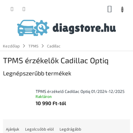
Ugrás
KOSÁR
a
fő
tartalomhoz
Kezdőlap
TPMS
Cadillac
TPMS érzékelők Cadillac Optiq
Legnépszerűbb termékek
TPMS érzékelő Cadillac Optiq 01/2024-12/2025
Raktáron
10 990 Ft-tól
T
e
Ajánljuk
Legolcsóbb elöl
Legdrágább