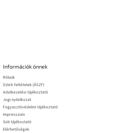
e
l
e
m
e
i
Információk önnek
Rólunk
Üzleti feltételek (ÁSZF)
Adatkezelési tájékoztató
Jogi nyilatkozat
Fogyasztóvédelmi tájékoztató
Impresszum
Süti tájékoztató
Elérhetőségek