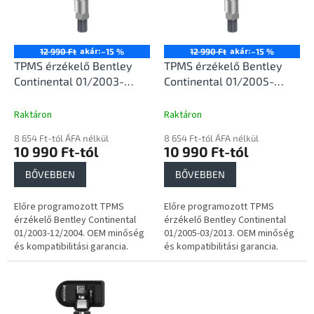
e
é
z
k
é
e
s
k
akár:
akár:
12 990 Ft
–15 %
12 990 Ft
–15 %
e
l
TPMS érzékelő Bentley
TPMS érzékelő Bentley
i
Continental 01/2003-
Continental 01/2005-
s
12/2004
03/2013
t
Raktáron
Raktáron
á
8 654 Ft-tól ÁFA nélkül
8 654 Ft-tól ÁFA nélkül
j
10 990 Ft-tól
10 990 Ft-tól
a
BŐVEBBEN
BŐVEBBEN
Előre programozott TPMS
Előre programozott TPMS
érzékelő Bentley Continental
érzékelő Bentley Continental
01/2003-12/2004. OEM minőség
01/2005-03/2013. OEM minőség
és kompatibilitási garancia.
és kompatibilitási garancia.