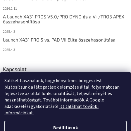
2026.2.11
A Launch X431 PROS V5.0/PRO DYNO és a V+/PRO3 APEX
összehasonlítása
2025.4.3
Launch X431 PRO 5 vs. PAD VII Elite összehasonlítása
2025.4.3
Kapcsolat
Sütiket használunk, hogy kényelmes böngészést
info
@
diagstore.hu
biztosítsunk a látogatások elemzése által, folyamatosan
fejlesztve az oldal funkcionalitását, teljesítményét és
használhatóságát.
További információk.
A Google
adatkezelési gyakorlatáról
itt találhat további
információkat.
Shoptet készítette
Beállítások