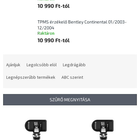
10 990 Ft-tól
TPMS érzékelő Bentley Continental 01/2003-
12/2004
Raktáron
10 990 Ft-tól
T
e
Ajánljuk
Legolcsóbb elöl
Legdrágább
r
m
Legnépszerűbb termékek
ABC szerint
é
k
e
SZŰRŐ MEGNYITÁSA
k
r
T
e
e
n
r
d
m