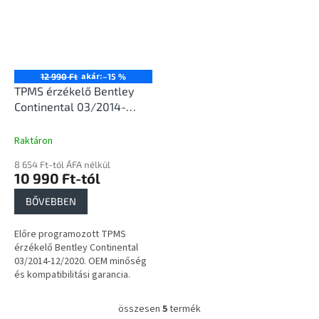
akár:
12 990 Ft
–15 %
TPMS érzékelő Bentley
Continental 03/2014-
12/2020
Raktáron
8 654 Ft-tól ÁFA nélkül
10 990 Ft-tól
BŐVEBBEN
Előre programozott TPMS
érzékelő Bentley Continental
03/2014-12/2020. OEM minőség
és kompatibilitási garancia.
összesen
5
termék
L