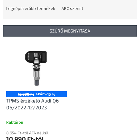
r
m
Legnépszerűbb termékek
ABC szerint
é
k
e
SZŰRŐ MEGNYITÁSA
k
r
T
e
e
n
r
d
m
e
é
z
k
é
e
s
k
akár:
12 990 Ft
–15 %
e
l
TPMS érzékelő Audi Q6
i
06/2022-12/2023
s
t
Raktáron
á
8 654 Ft-tól ÁFA nélkül
j
10 990 Ft-tól