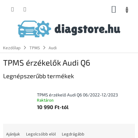
Ugrás
KOSÁR
a
fő
tartalomhoz
Kezdőlap
TPMS
Audi
TPMS érzékelők Audi Q6
Legnépszerűbb termékek
TPMS érzékelő Audi Q6 06/2022-12/2023
Raktáron
10 990 Ft-tól
T
e
Ajánljuk
Legolcsóbb elöl
Legdrágább