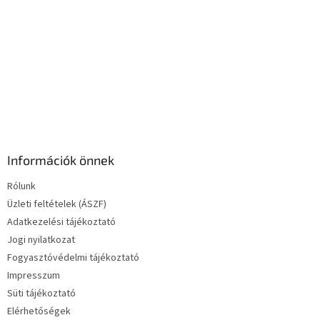
e
l
e
m
e
i
Információk önnek
Rólunk
Üzleti feltételek (ÁSZF)
Adatkezelési tájékoztató
Jogi nyilatkozat
Fogyasztóvédelmi tájékoztató
Impresszum
Süti tájékoztató
Elérhetőségek