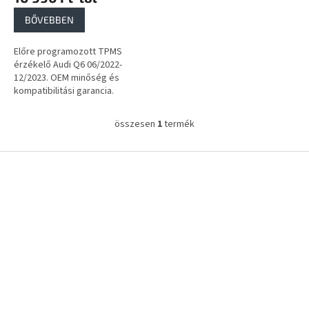
a
BŐVEBBEN
Előre programozott TPMS
érzékelő Audi Q6 06/2022-
12/2023. OEM minőség és
kompatibilitási garancia.
összesen
1
termék
L
i
s
L
t
á
a
b
i
l
r
é
á
c
n
y
í
t
á
s