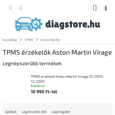
Ugrás
KOSÁR
a
fő
tartalomhoz
Kezdőlap
TPMS
Aston Martin
TPMS érzékelők Aston Martin Virage
Legnépszerűbb termékek
TPMS érzékelő Aston Martin Virage 01/2010-
12/2020
Raktáron
10 990 Ft-tól
T
e
Ajánljuk
Legolcsóbb elöl
Legdrágább