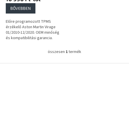
a
BŐVEBBEN
Előre programozott TPMS
érzékelő Aston Martin Virage
01/2010-12/2020. OEM minőség
és kompatibilitási garancia.
összesen
1
termék
L
i
s
L
t
á
a
b
i
l
r
é
á
c
n
y
í
t
á
s