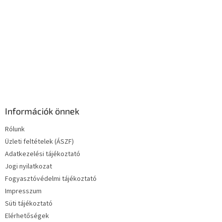
e
l
e
m
e
i
Információk önnek
Rólunk
Üzleti feltételek (ÁSZF)
Adatkezelési tájékoztató
Jogi nyilatkozat
Fogyasztóvédelmi tájékoztató
Impresszum
Süti tájékoztató
Elérhetőségek