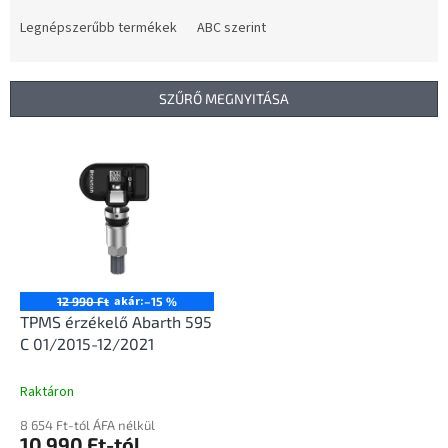
r
m
Legnépszerűbb termékek
ABC szerint
é
k
e
SZŰRŐ MEGNYITÁSA
k
r
T
e
e
n
r
d
m
e
é
z
k
é
e
s
k
akár:
12 990 Ft
–15 %
e
l
TPMS érzékelő Abarth 595
i
C 01/2015-12/2021
s
t
Raktáron
á
8 654 Ft-tól ÁFA nélkül
j
10 990 Ft-tól