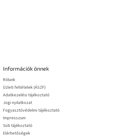
e
l
e
m
e
i
Információk önnek
Rólunk
Üzleti feltételek (ÁSZF)
Adatkezelési tájékoztató
Jogi nyilatkozat
Fogyasztóvédelmi tájékoztató
Impresszum
Süti tájékoztató
Elérhetőségek