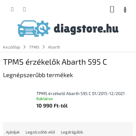
Ugrás
KOSÁR
a
fő
tartalomhoz
Kezdőlap
TPMS
Abarth
TPMS érzékelők Abarth 595 C
Legnépszerűbb termékek
TPMS érzékelő Abarth 595 C 01/2015-12/2021
Raktáron
10 990 Ft-tól
T
e
Ajánljuk
Legolcsóbb elöl
Legdrágább