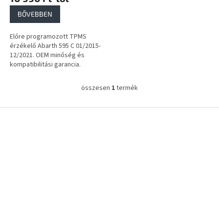
a
BŐVEBBEN
Előre programozott TPMS
érzékelő Abarth 595 C 01/2015-
12/2021. OEM minőség és
kompatibilitási garancia.
összesen
1
termék
L
i
s
L
t
á
a
b
i
l
r
é
á
c
n
y
í
t
á
s