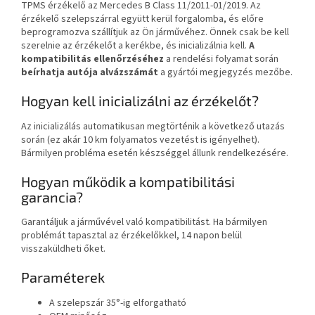
TPMS érzékelő az Mercedes B Class 11/2011-01/2019. Az
érzékelő szelepszárral együtt kerül forgalomba, és előre
beprogramozva szállítjuk az Ön járművéhez. Önnek csak be kell
szerelnie az érzékelőt a kerékbe, és inicializálnia kell.
A
kompatibilitás ellenőrzéséhez
a rendelési folyamat során
beírhatja autója alvázszámát
a gyártói megjegyzés mezőbe.
Hogyan kell inicializálni az érzékelőt?
Az inicializálás automatikusan megtörténik a következő utazás
során (ez akár 10 km folyamatos vezetést is igényelhet).
Bármilyen probléma esetén készséggel állunk rendelkezésére.
Hogyan működik a kompatibilitási
garancia?
Garantáljuk a járművével való kompatibilitást. Ha bármilyen
problémát tapasztal az érzékelőkkel, 14 napon belül
visszaküldheti őket.
Paraméterek
A szelepszár 35°-ig elforgatható