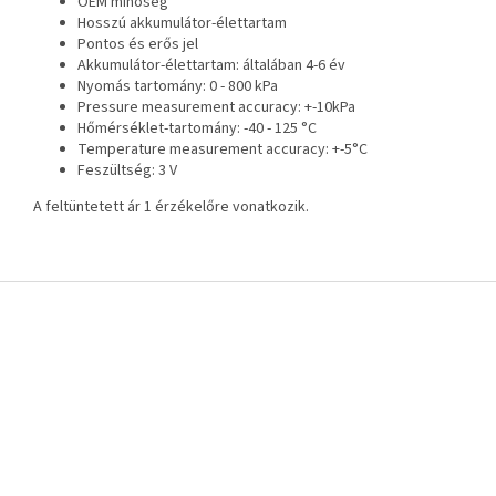
OEM minőség
Hosszú akkumulátor-élettartam
Pontos és erős jel
Akkumulátor-élettartam: általában 4-6 év
Nyomás tartomány: 0 - 800 kPa
Pressure measurement accuracy: +-10kPa
Hőmérséklet-tartomány: -40 - 125 °C
Temperature measurement accuracy: +-5°C
Feszültség: 3 V
A feltüntetett ár 1 érzékelőre vonatkozik.
L
á
b
l
é
c