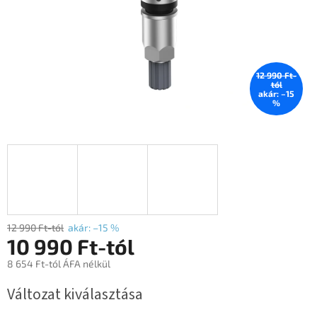
12 990 Ft-
tól
akár: –15
%
12 990 Ft-tól
akár: –15 %
10 990 Ft
-tól
8 654 Ft
-tól ÁFA nélkül
Egységár:
Változat kiválasztása