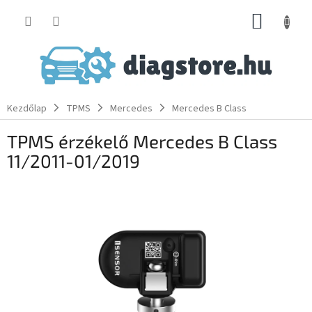
Ugrás
KOSÁR
a
fő
tartalomhoz
Kezdőlap
TPMS
Mercedes
Mercedes B Class
TPMS érzékelő Mercedes B Class
11/2011-01/2019