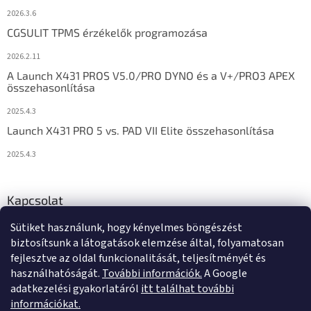
2026.3.6
CGSULIT TPMS érzékelők programozása
2026.2.11
A Launch X431 PROS V5.0/PRO DYNO és a V+/PRO3 APEX
összehasonlítása
2025.4.3
Launch X431 PRO 5 vs. PAD VII Elite összehasonlítása
2025.4.3
Kapcsolat
Sütiket használunk, hogy kényelmes böngészést
info
@
diagstore.hu
biztosítsunk a látogatások elemzése által, folyamatosan
fejlesztve az oldal funkcionalitását, teljesítményét és
használhatóságát.
További információk.
A Google
adatkezelési gyakorlatáról
itt találhat további
információkat.