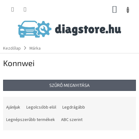
Ugrás
KOSÁR
a
fő
tartalomhoz
Kezdőlap
Márka
Konnwei
SZŰRŐ MEGNYITÁSA
T
e
Ajánljuk
Legolcsóbb elöl
Legdrágább
r
m
Legnépszerűbb termékek
ABC szerint
é
k