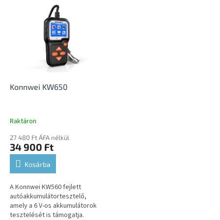
T
e
e
k
r
r
m
e
é
n
k
d
e
e
k
z
l
Konnwei KW650
é
i
s
s
e
t
Raktáron
á
27 480 Ft ÁFA nélkül
j
34 900 Ft
a
Kosárba
A Konnwei KW560 fejlett
autóakkumulátortesztelő,
amely a 6 V-os akkumulátorok
tesztelését is támogatja.