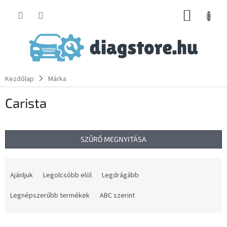
Ugrás
KOSÁR
a
fő
tartalomhoz
Kezdőlap
Márka
Carista
SZŰRŐ MEGNYITÁSA
T
e
Ajánljuk
Legolcsóbb elöl
Legdrágább
r
m
Legnépszerűbb termékek
ABC szerint
é
k