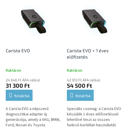
T
e
e
k
r
r
m
e
é
n
k
d
e
e
k
z
l
Carista EVO
Carista EVO + 1 éves
é
i
előfizetés
s
s
e
t
Raktáron
Raktáron
á
24 646 Ft ÁFA nélkül
42 913 Ft ÁFA nélkül
j
31 300 Ft
54 500 Ft
a
Kosárba
Kosárba
A Carista EVO a népszerű
Speciális csomag: a Carista EVO
diagnosztikai adapter új
készülék 1 éves előfizetéssel
generációja, amely a VAG, BMW,
lehetővé teszi az összes
Ford, Nissan és Toyota
funkció korlátlan használatát.