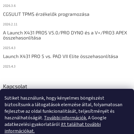
2026.3.6
CGSULIT TPMS érzékelők programozása
2026.2.11
A Launch X431 PROS V5.0/PRO DYNO és a V+/PRO3 APEX
összehasonlítása
2025.4.3
Launch X431 PRO 5 vs. PAD VII Elite összehasonlítása
2025.4.3
Kapcsolat
Sütiket használunk, hogy kényelmes böngészést
info
@
diagstore.hu
biztosítsunk a látogatások elemzése által, folyamatosan
fejlesztve az oldal funkcionalitását, teljesítményét és
használhatóságát.
További információk.
A Google
adatkezelési gyakorlatáról
itt találhat további
információkat.