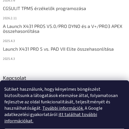
2026.3.6
CGSULIT TPMS érzékelők programozása
2026.2.11
A Launch X431 PROS V5.0/PRO DYNO és a V+/PRO3 APEX
összehasonlítása
2025.4.3
Launch X431 PRO 5 vs. PAD VII Elite összehasonlítása
2025.4.3
Kapcsolat
Sütiket használunk, hogy kényelmes böngészést
info
@
diagstore.hu
biztosítsunk a látogatások elemzése által, folyamatosan
fejlesztve az oldal funkcionalitását, teljesítményét és
használhatóságát.
További információk.
A Google
adatkezelési gyakorlatáról
itt találhat további
információkat.