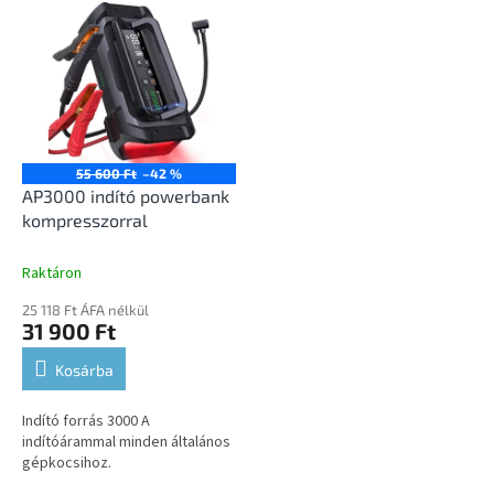
55 600 Ft
–42 %
AP3000 indító powerbank
kompresszorral
Raktáron
25 118 Ft ÁFA nélkül
31 900 Ft
Kosárba
Indító forrás 3000 A
indítóárammal minden általános
gépkocsihoz.