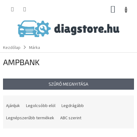
Ugrás
KOSÁR
a
fő
tartalomhoz
Kezdőlap
Márka
AMPBANK
SZŰRŐ MEGNYITÁSA
T
e
Ajánljuk
Legolcsóbb elöl
Legdrágább
r
m
Legnépszerűbb termékek
ABC szerint
é
k