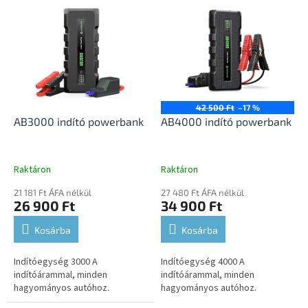
T
e
e
k
r
r
m
e
é
n
k
d
e
e
k
z
42 500 Ft
–17 %
l
AB3000 indító powerbank
AB4000 indító powerbank
é
i
s
s
e
t
Raktáron
Raktáron
á
21 181 Ft ÁFA nélkül
27 480 Ft ÁFA nélkül
j
26 900 Ft
34 900 Ft
a
Kosárba
Kosárba
Indítóegység 3000 A
Indítóegység 4000 A
indítóárammal, minden
indítóárammal, minden
hagyományos autóhoz.
hagyományos autóhoz.