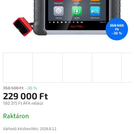
358 500
Ft
–36 %
358 500 Ft
–36 %
229 000 Ft
180 315 Ft ÁFA nélkül
Egységár:
Raktáron
Várható kézbesítés:
2026.8.12