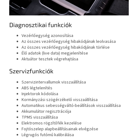
Diagnosztikai funkciók
Vezérlőegység azonosítása
Az összes vezérlőegység hibakódjának leolvasása
Az összes vezérlőegység hibakódjának törlése
Élő adatok (live data) megjelenítése
Aktuátor tesztek végrehajtása
Szervizfunkciók
Szervizintervallumok visszaállítása
ABS légtelenítés
Injektorok kódolása
Kormányzási szögérzékelő visszaállítása
Automatikus sebességváltó-beállítások visszaállítása
Akkumulátor regisztrációja
TPMS visszaállítása
Elektromos rögzítőfék kezelése
Fojtószelep alapbeállításainak elvégzése
Légrugós futómű kalibrálása