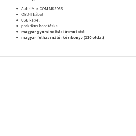
Autel MaxiCOM MK808S
OBD-II kábel
USB kábel
praktikus hordtáska
magyar gyorsindítási útmutató
magyar felhasználói kézikönyv (110 oldal)
L
á
b
l
é
c