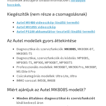
frissítések árlistájáról további információért
forduljon
hozzánk
.
Kiegészítők (nem része a csomagolásnak)
Autel MV480 videoszkóp (önálló termék)
Autel MV105S videoszkóp
Autel PS100 akkumulátor tesztelő (önálló termék)
Az Autel modellek gyors áttekintése
Diagnosztikai és szervizfunkciók:
MK808S
, MK808K-BT,
MK808S-TS
Diagnosztikai, szervizfunkciók és kódolás: MP808S,
MP808S-TS, MP900, MP900BT, MP900TS
Professzionális
modellek: MK906BT, MK906 Pro, MK908P,
MS Elite II Pro
Csúcskategóriás modellek: Ultra Lite, Ultra
IMMO sorozat: IM508, IM608
Miért ajánljuk az Autel MK808S modellt?
Minden általános diagnosztikai és szervizfunkciót
kínál kedvező áron