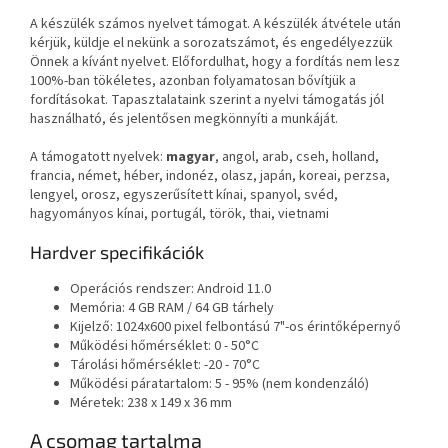
A készülék számos nyelvet támogat. A készülék átvétele után
kérjük, küldje el nekünk a sorozatszámot, és engedélyezzük
Önnek a kívánt nyelvet. Előfordulhat, hogy a fordítás nem lesz
100%-ban tökéletes, azonban folyamatosan bővítjük a
fordításokat. Tapasztalataink szerint a nyelvi támogatás jól
használható, és jelentősen megkönnyíti a munkáját.
A támogatott nyelvek:
magyar
, angol, arab, cseh, holland,
francia, német, héber, indonéz, olasz, japán, koreai, perzsa,
lengyel, orosz, egyszerűsített kínai, spanyol, svéd,
hagyományos kínai, portugál, török, thai, vietnami
Hardver specifikációk
Operációs rendszer: Android 11.0
Memória: 4 GB RAM / 64 GB tárhely
Kijelző: 1024x600 pixel felbontású 7"-os érintőképernyő
Működési hőmérséklet: 0 - 50°C
Tárolási hőmérséklet: -20 - 70°C
Működési páratartalom: 5 - 95% (nem kondenzáló)
Méretek: 238 x 149 x 36 mm
A csomag tartalma