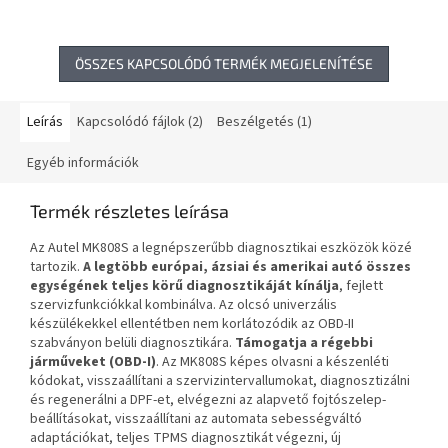
számítógéphez csatlakoztatva
is használható.
ÖSSZES KAPCSOLÓDÓ TERMÉK MEGJELENÍTÉSE
Leírás
Kapcsolódó fájlok (2)
Beszélgetés (1)
Egyéb információk
Termék részletes leírása
Az Autel MK808S a legnépszerűbb diagnosztikai eszközök közé
tartozik.
A legtöbb európai, ázsiai és amerikai autó összes
egységének teljes körű diagnosztikáját kínálja
, fejlett
szervizfunkciókkal kombinálva. Az olcsó univerzális
készülékekkel ellentétben nem korlátozódik az OBD-II
szabványon belüli diagnosztikára.
Támogatja a régebbi
járműveket (OBD-I)
. Az MK808S képes olvasni a készenléti
kódokat, visszaállítani a szervizintervallumokat, diagnosztizálni
és regenerálni a DPF-et, elvégezni az alapvető fojtószelep-
beállításokat, visszaállítani az automata sebességváltó
adaptációkat, teljes TPMS diagnosztikát végezni, új