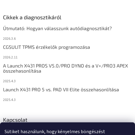
Cikkek a diagnosztikáról
Útmutató: Hogyan válasszunk autódiagnosztikát?
2026.3.6
CGSULIT TPMS érzékelők programozása
2026.2.11
A Launch X431 PROS V5.0/PRO DYNO és a V+/PRO3 APEX
összehasonlítása
2025.4.3
Launch X431 PRO 5 vs. PAD VII Elite összehasonlítása
2025.4.3
Kapcsolat
Sütiket használunk, hogy kényelmes böngészést
info
@
diagstore.hu