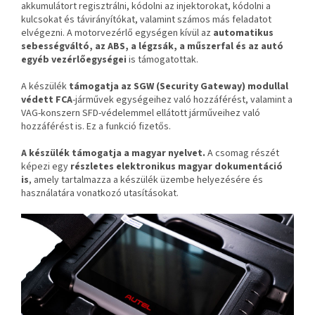
akkumulátort regisztrálni, kódolni az injektorokat, kódolni a
kulcsokat és távirányítókat, valamint számos más feladatot
elvégezni. A motorvezérlő egységen kívül az
automatikus
sebességváltó, az ABS, a légzsák, a műszerfal és az autó
egyéb vezérlőegységei
is támogatottak.
A készülék
támogatja az SGW (Security Gateway) modullal
védett FCA
-járművek egységeihez való hozzáférést, valamint a
VAG-konszern SFD-védelemmel ellátott járműveihez való
hozzáférést is. Ez a funkció fizetős.
A készülék támogatja a magyar nyelvet.
A csomag részét
képezi egy
részletes elektronikus magyar dokumentáció
is
, amely tartalmazza a készülék üzembe helyezésére és
használatára vonatkozó utasításokat.