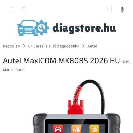
Ugrás
KOSÁR
a
fő
tartalomhoz
Kezdőlap
Univerzális autódiagnosztika
Autel
Autel MaxiCOM MK808S 2026 HU
1039
Márka:
Autel