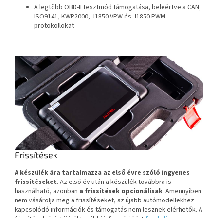
A legtöbb OBD-II tesztmód támogatása, beleértve a CAN,
ISO9141, KWP2000, J1850 VPW és J1850 PWM
protokollokat
Frissítések
A készülék ára tartalmazza az első évre szóló ingyenes
frissítéseket
. Az első év után a készülék továbbra is
használható, azonban
a frissítések opcionálisak
. Amennyiben
nem vásárolja meg a frissítéseket, az újabb autómodellekhez
kapcsolódó információk és támogatás nem lesznek elérhetők. A