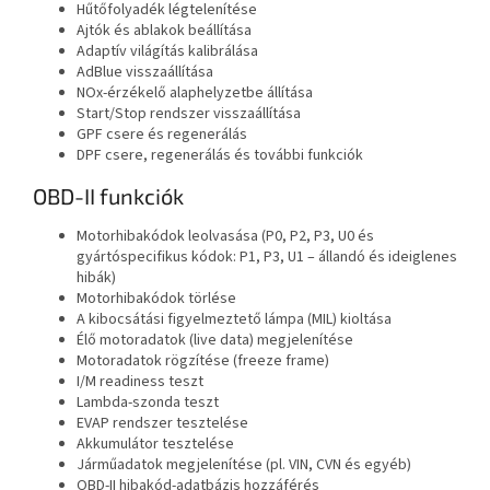
Hűtőfolyadék légtelenítése
Ajtók és ablakok beállítása
Adaptív világítás kalibrálása
AdBlue visszaállítása
NOx-érzékelő alaphelyzetbe állítása
Start/Stop rendszer visszaállítása
GPF csere és regenerálás
DPF csere, regenerálás és további funkciók
OBD-II funkciók
Motorhibakódok leolvasása (P0, P2, P3, U0 és
gyártóspecifikus kódok: P1, P3, U1 – állandó és ideiglenes
hibák)
Motorhibakódok törlése
A kibocsátási figyelmeztető lámpa (MIL) kioltása
Élő motoradatok (live data) megjelenítése
Motoradatok rögzítése (freeze frame)
I/M readiness teszt
Lambda-szonda teszt
EVAP rendszer tesztelése
Akkumulátor tesztelése
Járműadatok megjelenítése (pl. VIN, CVN és egyéb)
OBD-II hibakód-adatbázis hozzáférés