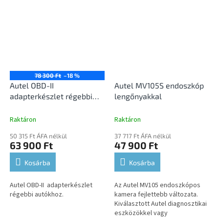
78 300 Ft
–18 %
Autel OBD-II
Autel MV105S endoszkóp
adapterkészlet régebbi
lengőnyakkal
autókhoz
Raktáron
Raktáron
50 315 Ft ÁFA nélkül
37 717 Ft ÁFA nélkül
63 900 Ft
47 900 Ft
Kosárba
Kosárba
Autel OBD-II adapterkészlet
Az Autel MV105 endoszkópos
régebbi autókhoz.
kamera fejlettebb változata.
Kiválasztott Autel diagnosztikai
eszközökkel vagy